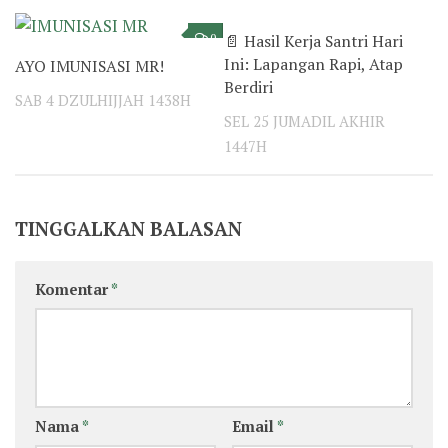
📄 Hasil Kerja Santri Hari
0
0
Ini: Lapangan Rapi, Atap
AYO IMUNISASI MR!
Berdiri
SAB 4 DZULHIJJAH 1438H
SEL 25 JUMADIL AKHIR
1447H
TINGGALKAN BALASAN
Komentar
*
Nama
*
Email
*