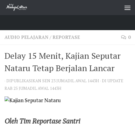
Skip to content
AUDIO PELAJARAN
/
REPORTASE
0
Delay 15 Menit, Kajian Seputar
Nataru Tetap Berjalan Lancar
· DIPUBLIKASIKAN
SEN 23 JUMADIL AWAL 1443H
· DI UPDATE
RAB 25 JUMADIL AWAL 1443H
Oleh Tim Reportase Santri