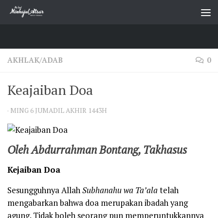
Skip to content
AKHLAK/ADAB
0
Keajaiban Doa
·
MING 6 JUMADIL AKHIR 1443H
Oleh Abdurrahman Bontang, Takhasus
Kejaiban Doa
Sesungguhnya Allah
Subhanahu wa Ta’ala
telah
mengabarkan bahwa doa merupakan ibadah yang
agung. Tidak boleh seorang pun memperuntukkannya