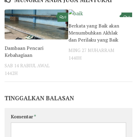
0
0
Berkata yang Baik akan
Menumbuhkan Akhlak
dan Perilaku yang Baik
Dambaan Pencari
MING 27 MUHARRAM
Kebahagiaan
1440H
SAB 14 RABIUL AWAL
1442H
TINGGALKAN BALASAN
Komentar
*