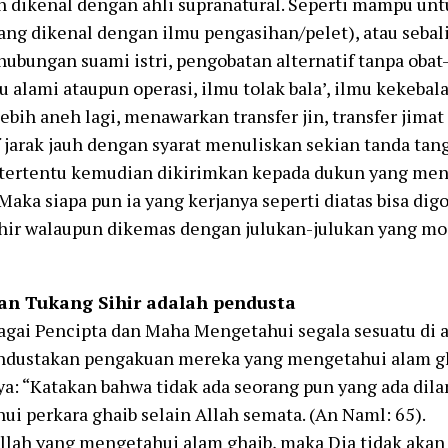
h dikenal dengan ahli supranatural. Seperti mampu unt
ang dikenal dengan ilmu pengasihan/pelet), atau seb
ubungan suami istri, pengobatan alternatif tanpa obat
 alami ataupun operasi, ilmu tolak bala’, ilmu kekebala
Lebih aneh lagi, menawarkan transfer jin, transfer jima
f jarak jauh dengan syarat menuliskan sekian tanda tan
 tertentu kemudian dikirimkan kepada dukun yang men
 Maka siapa pun ia yang kerjanya seperti diatas bisa di
ihir walaupun dikemas dengan julukan-julukan yang mo
an Tukang Sihir adalah pendusta
agai Pencipta dan Maha Mengetahui segala sesuatu di 
ndustakan pengakuan mereka yang mengetahui alam g
a: “Katakan bahwa tidak ada seorang pun yang ada dila
i perkara ghaib selain Allah semata. (An Naml: 65).
Allah yang mengetahui alam ghaib, maka Dia tidak ak