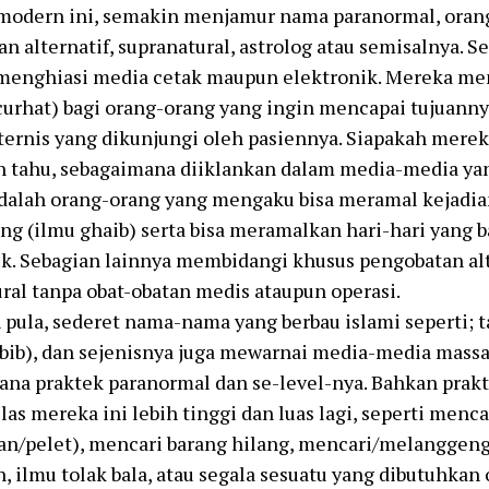
modern ini, semakin menjamur nama paranormal, orang 
n alternatif, supranatural, astrolog atau semisalnya.
t menghiasi media cetak maupun elektronik. Mereka me
curhat) bagi orang-orang yang ingin mencapai tujuanny
ternis yang dikunjungi oleh pasiennya. Siapakah merek
h tahu, sebagaimana diiklankan dalam media-media yan
dalah orang-orang yang mengaku bisa meramal kejadia
ng (ilmu ghaib) serta bisa meramalkan hari-hari yang b
k. Sebagian lainnya membidangi khusus pengobatan alt
ral tanpa obat-obatan medis ataupun operasi.
 pula, sederet nama-nama yang berbau islami seperti; ta
bib), dan sejenisnya juga mewarnai media-media mass
na praktek paranormal dan se-level-nya. Bahkan prak
las mereka ini lebih tinggi dan luas lagi, seperti menc
n/pelet), mencari barang hilang, mencari/melanggeng
, ilmu tolak bala, atau segala sesuatu yang dibutuhkan