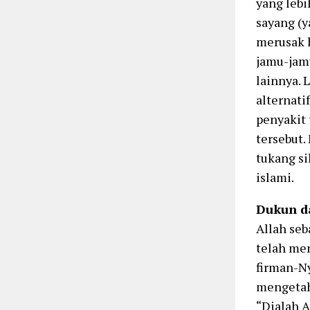
yang lebi
sayang (y
merusak h
jamu-jamu
lainnya. 
alternati
penyakit
tersebut.
tukang s
islami.
Dukun d
Allah seb
telah me
firman-Ny
mengetahu
“Dialah 