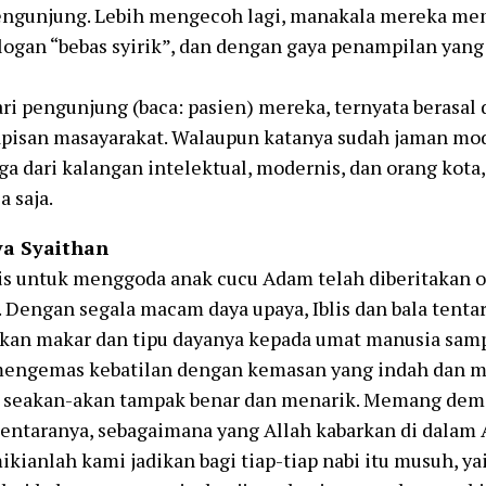
engunjung. Lebih mengecoh lagi, manakala mereka me
slogan “bebas syirik”, dan dengan gaya penampilan yang
ari pengunjung (baca: pasien) mereka, ternyata berasal 
apisan masayarakat. Walaupun katanya sudah jaman mo
ga dari kalangan intelektual, modernis, dan orang kota
a saja.
ya Syaithan
is untuk menggoda anak cucu Adam telah diberitakan o
. Dengan segala macam daya upaya, Iblis dan bala tenta
kan makar dan tipu dayanya kepada umat manusia sampa
engemas kebatilan dengan kemasan yang indah dan m
 seakan-akan tampak benar dan menarik. Memang demiki
tentaranya, sebagaimana yang Allah kabarkan di dalam A
kianlah kami jadikan bagi tiap-tiap nabi itu musuh, yai