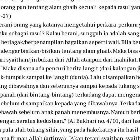
orang pun tentang alam ghaib kecuali kepada rasul ya
6-27)
rani orang yang katanya mengetahui perkara-perkara y
ku sebagai rasul? Kalau berani, sungguh ia adalah san
berlagak/berpenampilan bagaikan seperti wali. Bila ber
dengar bisikan-bisikan tentang alam ghaib. Maka bisa 
ari syaithan/jin bukan dari Allah ataupun dari malaikat.
 “Maka disana ada pencuri berita langit (dari kalangan j
-tumpuk sampai ke langit (dunia). Lalu disampaikan be
ng dibawahnya dan seterusnya sampai kepada tukang si
panah (dari bintang-bintang) terkadang dapat mengenai
sebelum disampaikan kepada yang dibawahnya. Terkada
ebawah sebelum anak panah menembusnya. Namun berit
dengan seratus kedustaan.” (Al Bukhari no. 4701, dari ha
pula ulah tukang sihir, yang pada hakekatnya itu hasil 
na firman Allah (artinya): “Akan tetapi syaithan-syait