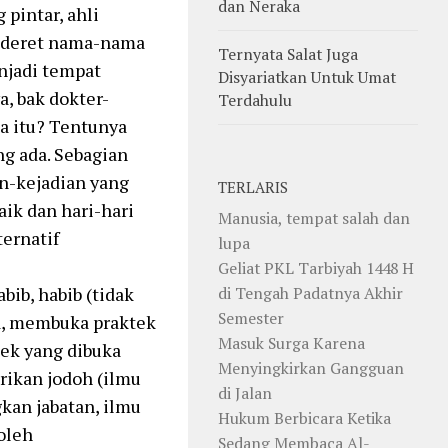
dan Neraka
pintar, ahli
 Sederet nama-nama
Ternyata Salat Juga
njadi tempat
Disyariatkan Untuk Umat
a, bak dokter-
Terdahulu
a itu? Tentunya
g ada. Sebagian
n-kejadian yang
TERLARIS
aik dan hari-hari
Manusia, tempat salah dan
ernatif
lupa
Geliat PKL Tarbiyah 1448 H
bib, habib (tidak
di Tengah Padatnya Akhir
Semester
a, membuka praktek
Masuk Surga Karena
tek yang dibuka
Menyingkirkan Gangguan
arikan jodoh (ilmu
di Jalan
kan jabatan, ilmu
Hukum Berbicara Ketika
 oleh
Sedang Membaca Al-