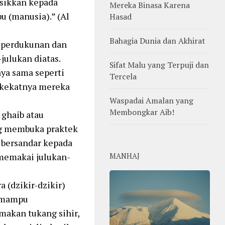
isikkan kepada
Mereka Binasa Karena
u (manusia).” (Al
Hasad
Bahagia Dunia dan Akhirat
k perdukunan dan
julukan diatas.
Sifat Malu yang Terpuji dan
ya sama seperti
Tercela
akekatnya mereka
Waspadai Amalan yang
Membongkar Aib!
ghaib atau
ng membuka praktek
 bersandar kepada
 memakai julukan-
MANHAJ
 (dzikir-dzikir)
g mampu
akan tukang sihir,