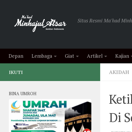
Skip to content
Situs Resmi Ma'had Minha
Depan
Lembaga
Giat
Artikel
Kajian
AKIDAH
IKUTI
BINA UMROH
Keti
Di S