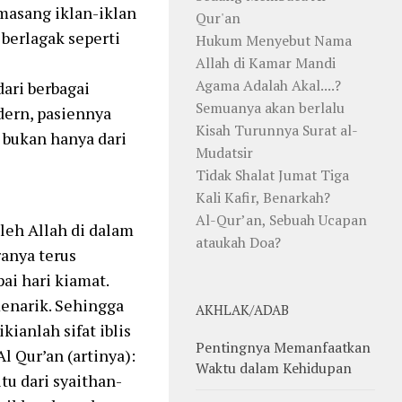
masang iklan-iklan
Qur'an
 berlagak seperti
Hukum Menyebut Nama
Allah di Kamar Mandi
Agama Adalah Akal....?
dari berbagai
Semuanya akan berlalu
dern, pasiennya
Kisah Turunnya Surat al-
, bukan hanya dari
Mudatsir
Tidak Shalat Jumat Tiga
Kali Kafir, Benarkah?
Al-Qur’an, Sebuah Ucapan
leh Allah di dalam
ataukah Doa?
ranya terus
i hari kiamat.
enarik. Sehingga
AKHLAK/ADAB
anlah sifat iblis
Pentingnya Memanfaatkan
l Qur’an (artinya):
Waktu dalam Kehidupan
tu dari syaithan-