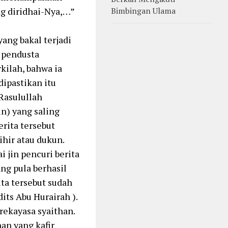
ng diridhai-Nya,…”
Bimbingan Ulama
ang bakal terjadi
g pendusta
kilah, bahwa ia
dipastikan itu
 Rasulullah
in) yang saling
rita tersebut
hir atau dukun.
 jin pencuri berita
ng pula berhasil
a tersebut sudah
dits Abu Hurairah ).
rekayasa syaithan.
han yang kafir