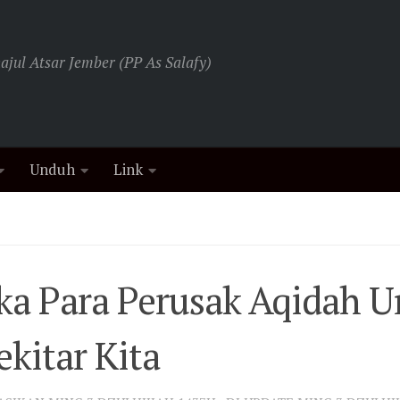
jul Atsar Jember (PP As Salafy)
Unduh
Link
ka Para Perusak Aqidah 
ekitar Kita