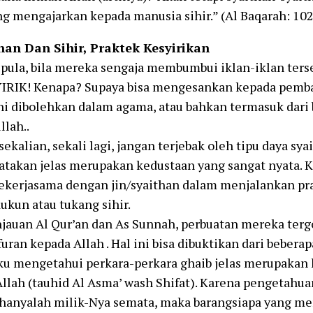
ng mengajarkan kepada manusia sihir.” (Al Baqarah: 102
an Dan Sihir, Praktek Kesyirikan
pula, bila mereka sengaja membumbui iklan-iklan ters
IRIK! Kenapa? Supaya bisa mengesankan kepada pemba
ni dibolehkan dalam agama, atau bahkan termasuk dari
llah..
ekalian, sekali lagi, jangan terjebak oleh tipu daya sya
atakan jelas merupakan kedustaan yang sangat nyata. 
ekerjasama dengan jin/syaithan dalam menjalankan pr
ukun atau tukang sihir.
jauan Al Qur’an dan As Sunnah, perbuatan mereka terg
uran kepada Allah . Hal ini bisa dibuktikan dari beberapa
ku mengetahui perkara-perkara ghaib jelas merupakan 
 Allah (tauhid Al Asma’ wash Shifat). Karena pengetahu
i hanyalah milik-Nya semata, maka barangsiapa yang 