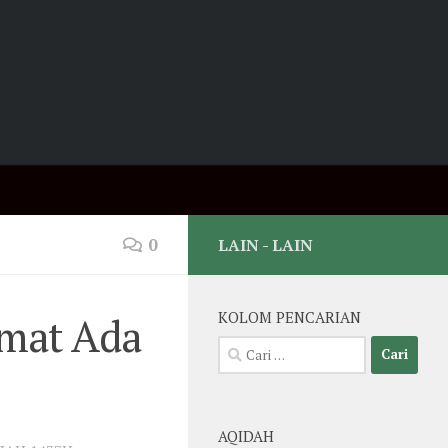
0
LAIN - LAIN
Umat Ada
KOLOM PENCARIAN
Cari
untuk:
AQIDAH