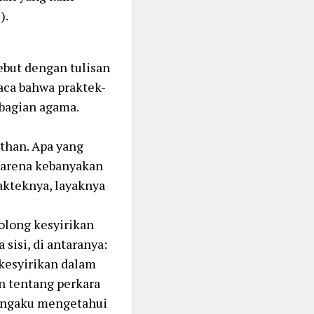
).
ebut dengan tulisan
ca bahwa praktek-
 bagian agama.
ithan. Apa yang
Karena kebanyakan
akteknya, layaknya
olong kesyirikan
 sisi, di antaranya:
kesyirikan dalam
an tentang perkara
mengaku mengetahui