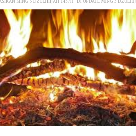
KASIKAN
MING 3 DZULHIJJAH 1437H
· DI UPDATE
MING 3 DZULHIJ