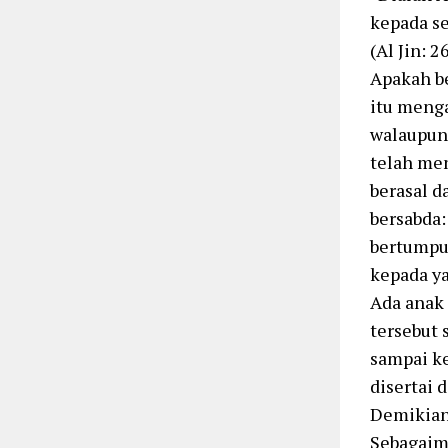
kepada se
(Al Jin: 2
Apakah be
itu menga
walaupun 
telah men
berasal d
bersabda:
bertumpuk
kepada ya
Ada anak 
tersebut 
sampai k
disertai 
Demikian 
Sebagaima