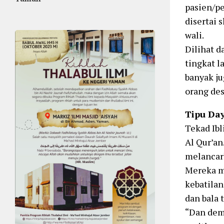
pasien/p
disertai 
wali.
Dilihat d
tingkat l
banyak ju
orang des
Tipu Da
Tekad Ibl
Al Qur’an
melancar
Mereka m
kebatilan
dan bala 
“Dan demi