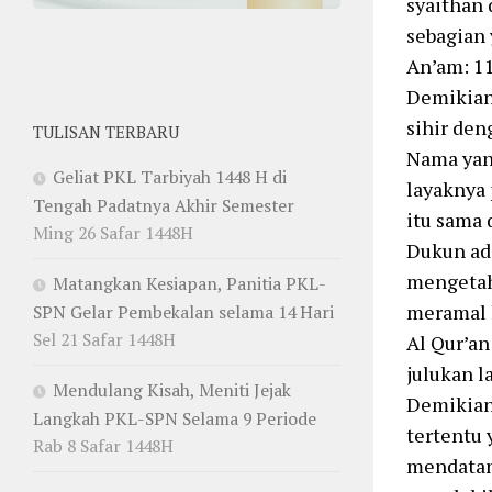
syaithan 
sebagian 
An’am: 1
Demikian
sihir den
TULISAN TERBARU
Nama yang
Geliat PKL Tarbiyah 1448 H di
layaknya
Tengah Padatnya Akhir Semester
itu sama 
Ming 26 Safar 1448H
Dukun ad
mengetah
Matangkan Kesiapan, Panitia PKL-
meramal k
SPN Gelar Pembekalan selama 14 Hari
Sel 21 Safar 1448H
Al Qur’an
julukan l
Mendulang Kisah, Meniti Jejak
Demikian 
Langkah PKL-SPN Selama 9 Periode
tertentu
Rab 8 Safar 1448H
mendatan