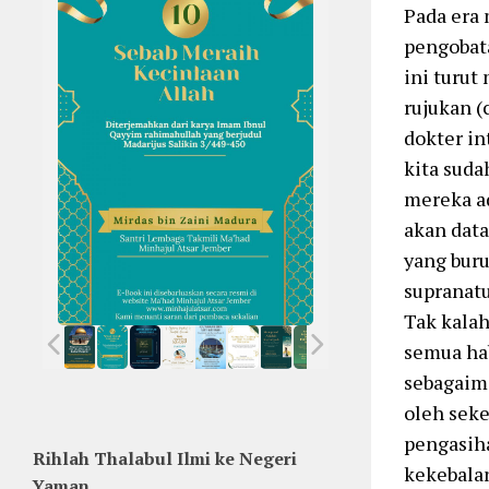
Pada era 
pengobata
ini turu
rujukan (
dokter in
kita suda
mereka a
akan data
yang buru
supranatu
Tak kalah
semua ha
sebagaima
oleh seke
pengasiha
Rihlah Thalabul Ilmi ke Negeri
kekebalan
Yaman