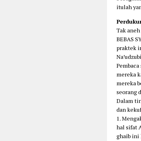
itulah ya
Perdukun
Tak aneh 
BEBAS SY
praktek i
Na’udzubi
Pembaca s
mereka k
mereka b
seorang d
Dalam tin
dan kekuf
1. Menga
hal sifat
ghaib in