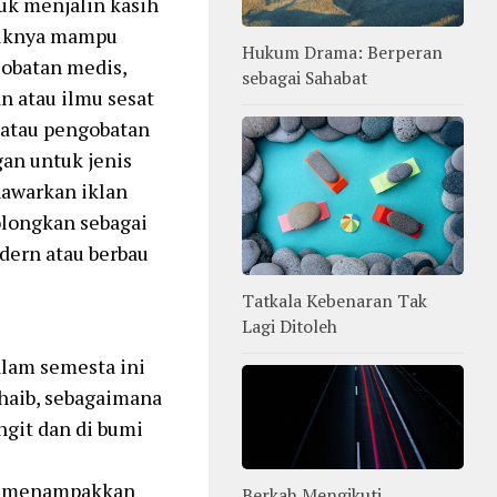
uk menjalin kasih
aliknya mampu
Hukum Drama: Berperan
-obatan medis,
sebagai Sahabat
n atau ilmu sesat
t atau pengobatan
gan untuk jenis
awarkan iklan
golongkan sebagai
dern atau berbau
Tatkala Kebenaran Tak
Lagi Ditoleh
alam semesta ini
haib, sebagaimana
ngit dan di bumi
an menampakkan
Berkah Mengikuti