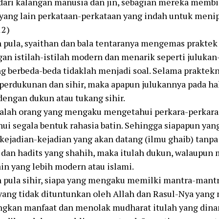
dari kalangan manusia dan jin, sebagian mereka memb
yang lain perkataan-perkataan yang indah untuk menip
12)
 pula, syaithan dan bala tentaranya mengemas prakte
gan istilah-istilah modern dan menarik seperti julukan-
 berbeda-beda tidaklah menjadi soal. Selama praktekn
 perdukunan dan sihir, maka apapun julukannya pada h
dengan dukun atau tukang sihir.
alah orang yang mengaku mengetahui perkara-perkara 
ui segala bentuk rahasia batin. Sehingga siapapun ya
ejadian-kejadian yang akan datang (ilmu ghaib) tanpa
 dan hadits yang shahih, maka itulah dukun, walaupun
ain yang lebih modern atau islami.
pula sihir, siapa yang mengaku memilki mantra-mantra
 yang tidak dituntunkan oleh Allah dan Rasul-Nya yan
gkan manfaat dan menolak mudharat itulah yang dinam