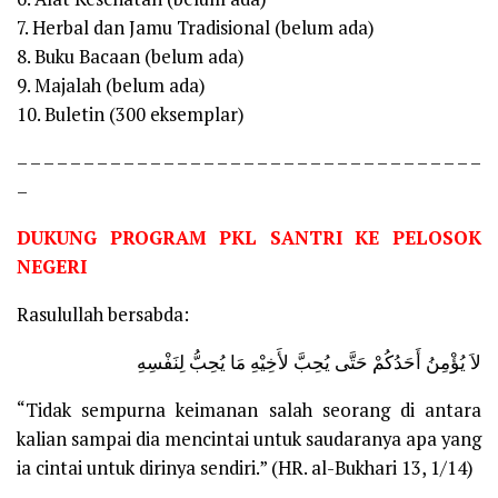
7. Herbal dan Jamu Tradisional (belum ada)
8. Buku Bacaan (belum ada)
9. Majalah (belum ada)
10. Buletin (300 eksemplar)
– – – – – – – – – – – – – – – – – – – – – – – – – – – – – – – – – – –
–
DUKUNG PROGRAM PKL SANTRI KE PELOSOK
NEGERI
Rasulullah bersabda:
لاَ يُؤْمِنُ أَحَدُكُمْ حَتَّى يُحِبَّ لأَخِيْهِ مَا يُحِبُّ لِنَفْسِهِ
“Tidak sempurna keimanan salah seorang di antara
kalian sampai dia mencintai untuk saudaranya apa yang
ia cintai untuk dirinya sendiri.” (HR. al-Bukhari 13, 1/14)