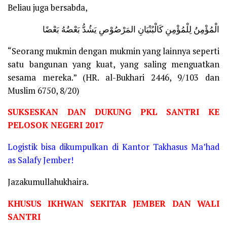
Beliau juga bersabda,
الْمُؤْمِنُ لِلْمُؤْمِنِ كَالْبُنْيَانِ المَرْصُوْصِ يَشُدُّ بَعْضُهُ بَعْضًا
“Seorang mukmin dengan mukmin yang lainnya seperti
satu bangunan yang kuat, yang saling menguatkan
sesama mereka.” (HR. al-Bukhari 2446, 9/103 dan
Muslim 6750, 8/20)
SUKSESKAN DAN DUKUNG PKL SANTRI KE
PELOSOK NEGERI 2017
Logistik bisa dikumpulkan di Kantor Takhasus Ma’had
as Salafy Jember!
Jazakumullahukhaira.
KHUSUS IKHWAN SEKITAR JEMBER DAN WALI
SANTRI