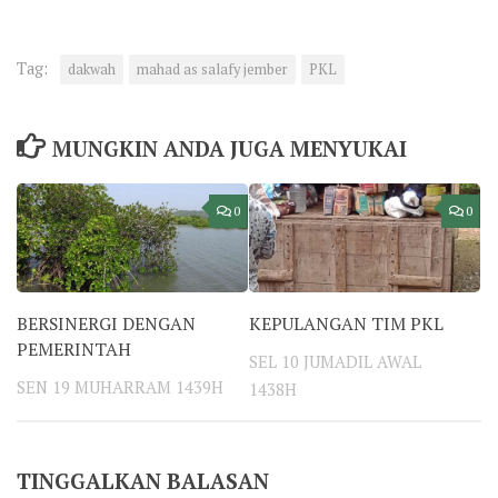
Tag:
dakwah
mahad as salafy jember
PKL
MUNGKIN ANDA JUGA MENYUKAI
0
0
BERSINERGI DENGAN
KEPULANGAN TIM PKL
PEMERINTAH
SEL 10 JUMADIL AWAL
SEN 19 MUHARRAM 1439H
1438H
TINGGALKAN BALASAN