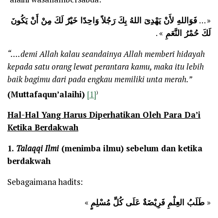
فَوَاللهِ لأَنْ يَهْدِىَ اللهُ بِكَ رَجُلاً وَاحِدًا خَيْرٌ لَكَ مِنْ أَنْ يَكُونَ
« …
» .
لَكَ حُمْرُ النَّعَمِ
“….demi Allah kalau seandainya Allah memberi hidayah
kepada satu orang lewat perantara kamu, maka itu lebih
baik bagimu dari pada engkau memiliki unta merah.”
)
(Muttafaqun’alaihi)
[1]
Hal-Hal Yang Harus Diperhatikan Oleh Para Da’i
Ketika Berdakwah
1.
Talaqqi Ilmi
(menimba ilmu) sebelum dan ketika
berdakwah
Sebagaimana hadits:
»
طَلَبُ العِلْمِ فَرِيْضَةٌ عَلَى كُلِّ مُسْلِمٍ
«