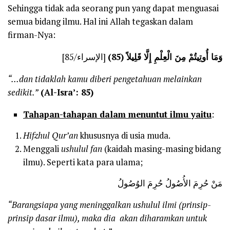
Sehingga tidak ada seorang pun yang dapat menguasai
semua bidang ilmu. Hal ini Allah tegaskan dalam
firman-Nya:
وَمَا أُوتِيتُمْ مِنَ الْعِلْمِ إِلَّا قَلِيلاً (85)
[الإسراء/85]
“…dan tidaklah kamu diberi pengetahuan melainkan
sedikit.”
(Al-Isra’: 85)
Tahapan-tahapan dalam menuntut ilmu yaitu
:
Hifzhul Qur’an
khususnya di usia muda.
Menggali
ushulul fan
(kaidah masing-masing bidang
ilmu). Seperti kata para ulama;
مَنْ حُرِمَ الأُصُولُ حُرِمَ الوُصُولُ
“Barangsiapa yang meninggalkan ushulul ilmi (prinsip-
prinsip dasar ilmu), maka dia akan diharamkan untuk