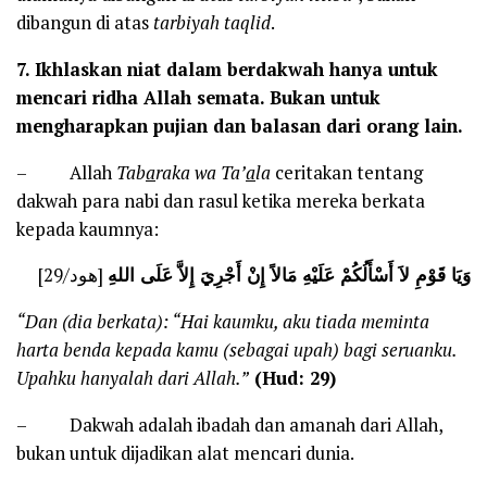
dibangun di atas
tarbiyah taqlid
.
7.
Ikhlaskan niat dalam berdakwah hanya untuk
mencari ridha Allah semata. Bukan untuk
mengharapkan pujian dan balasan dari orang lain.
– Allah
Tab
a
raka wa Ta’
a
la
ceritakan tentang
dakwah para nabi dan rasul ketika mereka berkata
kepada kaumnya:
وَيَا قَوْمِ لاَ أَسْأَلُكُمْ عَلَيْهِ مَالاً إِنْ أَجْرِيَ إِلاَّ عَلَى اللهِ
[هود/29]
“Dan (dia berkata): “Hai kaumku, aku tiada meminta
harta benda kepada kamu (sebagai upah) bagi seruanku.
Upahku hanyalah dari Allah.”
(Hud: 29)
– Dakwah adalah ibadah dan amanah dari Allah,
bukan untuk dijadikan alat mencari dunia.