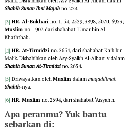
Malik. Dishahihkan oleh Asy-Syaikh Al-Albani dalam
Shahih Sunan Ibni Majah
no. 224.
[3]
HR. Al-Bukhari
no. 1, 54, 2529, 3898, 5070, 6953;
Muslim
no. 1907. dari shahabat ‘Umar bin Al-
Khaththab.
[4]
HR. At-Tirmidzi
no. 2654, dari shahabat Ka’b bin
Malik. Dishahihkan oleh Asy-Syaikh Al-Albani v dalam
Shahih Sunan At-Tirmidzi
no. 2654.
[5]
Driwayatkan oleh
Muslim
dalam
muqaddimah
Shahih
-nya.
[6]
HR. Muslim
no. 2594, dari shahabat ‘Aisyah h.
Apa peranmu? Yuk bantu
sebarkan di: