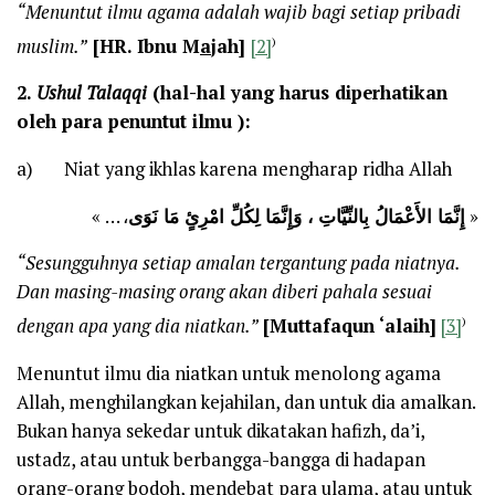
“Menuntut ilmu agama adalah wajib bagi setiap pribadi
)
muslim.”
[HR. Ibnu M
a
jah]
[2]
2.
Ushul Talaqqi
(hal-hal yang harus diperhatikan
oleh para penuntut ilmu ):
a) Niat yang ikhlas karena mengharap ridha Allah
، … »
إِنَّمَا الأَعْمَالُ بِالنِّيَّاتِ ، وَإِنَّمَا لِكُلِّ امْرِئٍ مَا نَوَى
«
“Sesungguhnya setiap amalan tergantung pada niatnya.
Dan masing-masing orang akan diberi pahala sesuai
)
dengan apa yang dia niatkan.”
[Muttafaqun ‘alaih]
[3]
Menuntut ilmu dia niatkan untuk menolong agama
Allah, menghilangkan kejahilan, dan untuk dia amalkan.
Bukan hanya sekedar untuk dikatakan hafizh, da’i,
ustadz, atau untuk berbangga-bangga di hadapan
orang-orang bodoh, mendebat para ulama, atau untuk