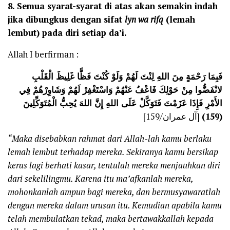
8.
Semua syarat-syarat di atas akan semakin indah
jika dibungkus dengan sifat
lyn wa rifq
(lemah
lembut) pada diri setiap da’i.
Allah I berfirman :
فَبِمَا رَحْمَةٍ مِنَ اللهِ لِنْتَ لَهُمْ وَلَوْ كُنْتَ فَظًّا غَلِيظَ الْقَلْبِ
لانْفَضُّوا مِنْ حَوْلِكَ فَاعْفُ عَنْهُمْ وَاسْتَغْفِرْ لَهُمْ وَشَاوِرْهُمْ فِي
الأَمْرِ فَإِذَا عَزَمْتَ فَتَوَكَّلْ عَلَى اللهِ إِنَّ اللهَ يُحِبُّ الْمُتَوَكِّلِينَ
[آل عمران/159]
(159)
“Maka disebabkan rahmat dari Allah-lah kamu berlaku
lemah lembut terhadap mereka. Sekiranya kamu bersikap
keras lagi berhati kasar, tentulah mereka menjauhkan diri
dari sekelilingmu. Karena itu ma’afkanlah mereka,
mohonkanlah ampun bagi mereka, dan bermusyawaratlah
dengan mereka dalam urusan itu. Kemudian apabila kamu
telah membulatkan tekad, maka bertawakkallah kepada