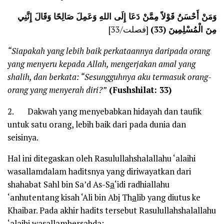
وَمَنْ أَحْسَنُ قَوْلاً مِمَّنْ دَعَا إِلَى اللهِ وَعَمِلَ صَالِحًا وَقَالَ إِنَّنِي
مِنَ الْمُسْلِمِينَ (33)
[فصلت/33]
“Siapakah yang lebih baik perkataannya daripada orang
yang menyeru kepada Allah, mengerjakan amal yang
shalih, dan berkata: “Sesungguhnya aku termasuk orang-
orang yang menyerah diri?”
(Fushshilat: 33)
2. Dakwah yang menyebabkan hidayah dan taufik
untuk satu orang, lebih baik dari pada dunia dan
seisinya.
Hal ini ditegaskan oleh Rasulullahshalallahu ‘alaihi
wasallamdalam haditsnya yang diriwayatkan dari
shahabat Sahl bin Sa’d As-S
a
‘idi radhiallahu
‘anhutentang kisah ‘Ali bin Ab
i
Th
a
lib yang diutus ke
Khaibar. Pada akhir hadits tersebut Rasulullahshalallahu
‘alaihi wasallambersabda: