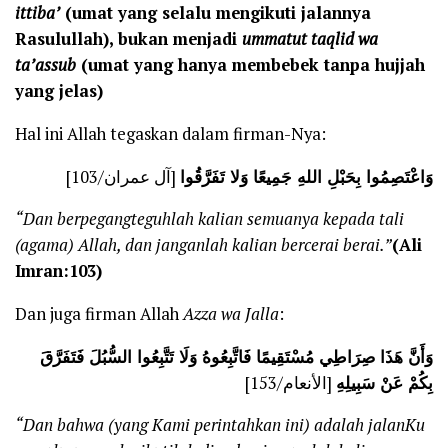
ittiba’
(umat yang selalu mengikuti jalannya
Rasulullah), bukan menjadi
ummatut taqlid wa
ta’assub
(umat yang hanya membebek tanpa hujjah
yang jelas)
Hal ini Allah tegaskan dalam firman-Nya:
وَاعْتَصِمُوا بِحَبْلِ اللهِ جَمِيعًا وَلا تَفَرَّقُوا
[آل عمران/103]
“Dan berpegangteguhlah kalian semuanya kepada tali
(agama) Allah, dan janganlah kalian bercerai berai.”
(Ali
Imran:103)
Dan juga firman Allah
Azza wa Jalla
:
وَأَنَّ هَذَا صِرَاطِي مُسْتَقِيمًا فَاتَّبِعُوهُ وَلَا تَتَّبِعُوا السُّبُلَ فَتَفَرَّقَ
بِكُمْ عَنْ سَبِيلِهِ
[الأنعام/153]
“Dan bahwa (yang Kami perintahkan ini) adalah jalanKu