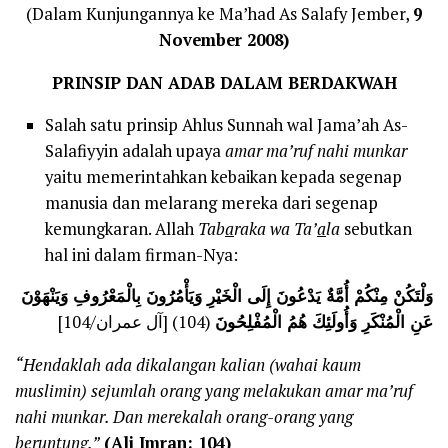
(Dalam Kunjungannya ke Ma’had As Salafy Jember,
9
November 2008)
PRINSIP DAN ADAB DALAM BERDAKWAH
Salah satu prinsip Ahlus Sunnah wal Jama’ah As-
Salafiyyin adalah upaya
amar ma’ruf nahi munkar
yaitu memerintahkan kebaikan kepada segenap
manusia dan melarang mereka dari segenap
kemungkaran. Allah
Tab
a
raka wa Ta’
a
la
sebutkan
hal ini dalam firman-Nya:
وَلْتَكُنْ مِنْكُمْ أُمَّةٌ يَدْعُونَ إِلَى الْخَيْرِ وَيَأْمُرُونَ بِالْمَعْرُوفِ وَيَنْهَوْنَ
عَنِ الْمُنْكَرِ وَأُولَئِكَ هُمُ الْمُفْلِحُونَ
(104) [آل عمران/104]
“Hendaklah ada dikalangan kalian (wahai kaum
muslimin) sejumlah orang yang melakukan amar ma’ruf
nahi munkar. Dan merekalah orang-orang yang
beruntung.”
(Ali Imran: 104)