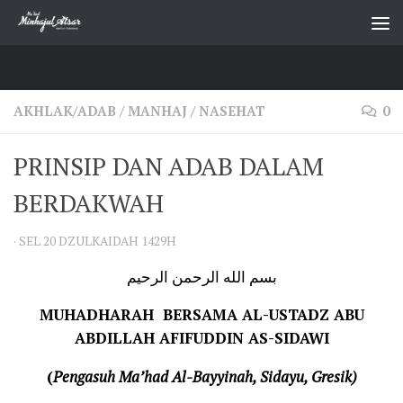
Skip to content
AKHLAK/ADAB
/
MANHAJ
/
NASEHAT
0
PRINSIP DAN ADAB DALAM
BERDAKWAH
·
SEL 20 DZULKAIDAH 1429H
بسم الله الرحمن الرحيم
MUHADHARAH BERSAMA AL-USTADZ ABU
ABDILLAH AFIFUDDIN AS-SIDAWI
(
Pengasuh Ma’had
Al-Bayyinah
, Sidayu, Gresik)