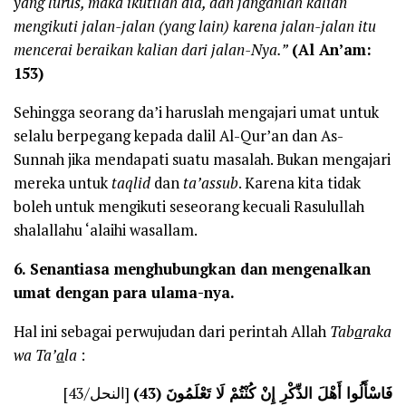
yang lurus, maka ikutilah dia, dan janganlah kalian
mengikuti jalan-jalan (yang lain) karena jalan-jalan itu
mencerai beraikan kalian dari jalan-Nya.”
(Al An’am:
153)
Sehingga seorang da’i haruslah mengajari umat untuk
selalu berpegang kepada dalil Al-Qur’an dan As-
Sunnah jika mendapati suatu masalah. Bukan mengajari
mereka untuk
taqlid
dan
ta’assub
. Karena kita tidak
boleh untuk mengikuti seseorang kecuali Rasulullah
shalallahu ‘alaihi wasallam.
6.
Senantiasa menghubungkan dan mengenalkan
umat dengan para ulama-nya.
Hal ini sebagai perwujudan dari perintah Allah
Tab
a
raka
wa Ta’
a
la
:
فَاسْأَلُوا أَهْلَ الذِّكْرِ إِنْ كُنْتُمْ لَا تَعْلَمُونَ (43)
[النحل/43]