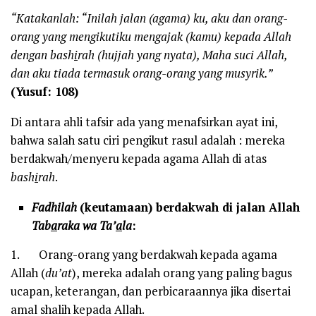
“Katakanlah: “Inilah jalan (agama) ku, aku dan orang-
orang yang mengikutiku mengajak (kamu) kepada Allah
dengan bash
i
rah (hujjah yang nyata), Maha suci Allah,
dan aku tiada termasuk orang-orang yang musyrik.”
(Yusuf: 108)
Di antara ahli tafsir ada yang menafsirkan ayat ini,
bahwa salah satu ciri pengikut rasul adalah : mereka
berdakwah/menyeru kepada agama Allah di atas
bash
i
rah
.
Fadhilah
(keutamaan) berdakwah di jalan Allah
Tab
a
raka wa Ta’
a
la
:
1. Orang-orang yang berdakwah kepada agama
Allah (
du’at
), mereka adalah orang yang paling bagus
ucapan, keterangan, dan perbicaraannya jika disertai
amal shalih kepada Allah.