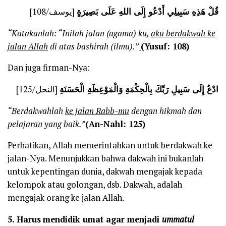
قُلْ هَذِهِ سَبِيلِي أَدْعُو إِلَى اللهِ عَلَى بَصِيرَةٍ
[يوسف/108]
“Katakanlah: “Inilah jalan (agama) ku,
aku berdakwah ke
jalan Allah
di atas bashirah (ilmu).”
(Yusuf: 108)
Dan juga firman-Nya:
ادْعُ إِلَى سَبِيلِ رَبِّكَ بِالْحِكْمَةِ وَالْمَوْعِظَةِ الْحَسَنَةِ
[النحل/125]
“Berdakwahlah
ke jalan Rabb-mu
dengan hikmah dan
pelajaran yang baik.”
(An-Nahl: 125)
Perhatikan, Allah memerintahkan untuk berdakwah ke
jalan-Nya. Menunjukkan bahwa dakwah ini bukanlah
untuk kepentingan dunia, dakwah mengajak kepada
kelompok atau golongan, dsb. Dakwah, adalah
mengajak orang ke jalan Allah.
5.
Harus
mendidik umat agar menjadi
ummatul