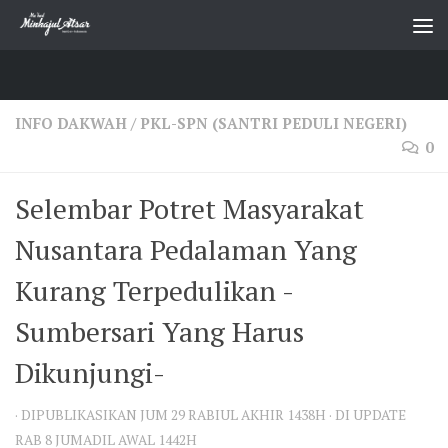
Skip to content
INFO DAKWAH
/
PKL-SPN (SANTRI PEDULI NEGERI)
0
Selembar Potret Masyarakat
Nusantara Pedalaman Yang
Kurang Terpedulikan -
Sumbersari Yang Harus
Dikunjungi-
· DIPUBLIKASIKAN
JUM 29 RABIUL AKHIR 1438H
· DI UPDATE
RAB 8 JUMADIL AWAL 1442H