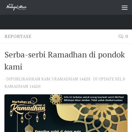
Skip to content
REPORTASE
0
Serba-serbi Ramadhan di pondok
kami
· DIPUBLIKASIKAN
KAM 3 RAMADHAN 1442H
· DI UPDATE
SEL 8
RAMADHAN 1442H