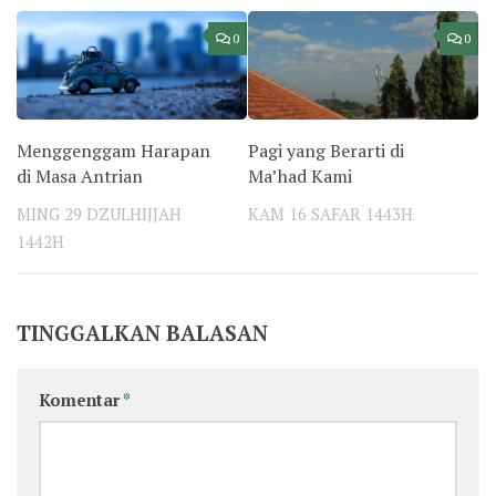
0
0
Menggenggam Harapan
Pagi yang Berarti di
di Masa Antrian
Ma’had Kami
MING 29 DZULHIJJAH
KAM 16 SAFAR 1443H
1442H
TINGGALKAN BALASAN
Komentar
*