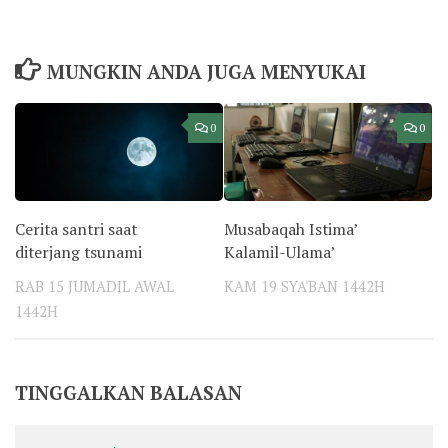
MUNGKIN ANDA JUGA MENYUKAI
0
0
Cerita santri saat
Musabaqah Istima’
diterjang tsunami
Kalamil-Ulama’
RAB 15 JUMADIL AWAL
KAM 19 SYA'BAN 1442H
1442H
TINGGALKAN BALASAN