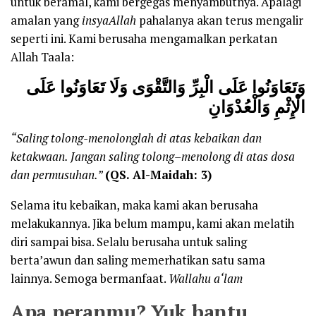
untuk beramal, kami bergegas menyambutnya. Apalagi
amalan yang
insyaAllah
pahalanya akan terus mengalir
seperti ini. Kami berusaha mengamalkan perkatan
Allah Taala:
وَتَعَاوَنُوا عَلَى الْبِرِّ وَالتَّقْوَى وَلَا تَعَاوَنُوا عَلَى
الْإِثْمِ وَالْعُدْوَانِ
“Saling tolong-menolong
lah
di
atas kebaikan dan
ketakwaan
.
Jangan saling tolong
–
menolong di
atas dosa
dan permusuhan.”
(QS. Al-Maidah: 3)
Selama itu kebaikan, maka kami akan berusaha
melakukannya. Jika belum mampu, kami akan melatih
diri sampai bisa. Selalu berusaha untuk saling
berta’awun dan saling memerhatikan satu sama
lainnya. Semoga bermanfaat.
Wallahu
a
‘lam
Apa peranmu? Yuk bantu