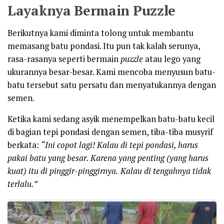
Layaknya Bermain Puzzle
Berikutnya kami diminta tolong untuk membantu
memasang batu pondasi. Itu pun tak kalah serunya,
rasa-rasanya seperti bermain
puzzle
atau lego yang
ukurannya besar-besar. Kami mencoba menyusun batu-
batu tersebut satu persatu dan menyatukannya dengan
semen.
Ketika kami sedang asyik menempelkan batu-batu kecil
di bagian tepi pondasi dengan semen, tiba-tiba musyrif
berkata:
“
Ini copot lagi!
Kalau di tepi pondasi, harus
pakai batu yang besar.
Kar
e
na yang penting
(yang harus
kuat)
itu di pinggir-pinggirnya
.
K
alau di tengahnya tidak
terlalu
.”