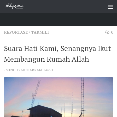
Skip to content
REPORTASE
/
TAKMILI
0
Suara Hati Kami, Senangnya Ikut
Membangun Rumah Allah
·
MING 13 MUHARRAM 1443H