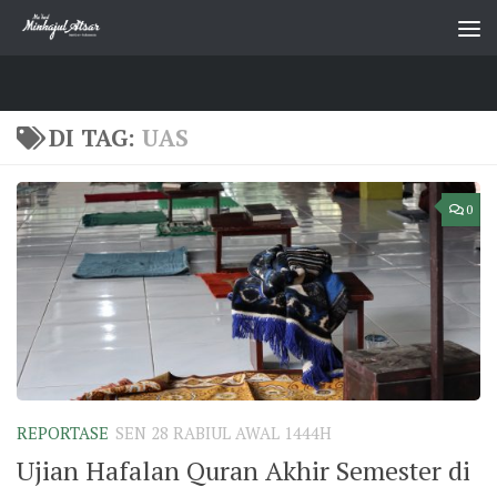
Skip to content
DI TAG:
UAS
0
REPORTASE
SEN 28 RABIUL AWAL 1444H
Ujian Hafalan Quran Akhir Semester di