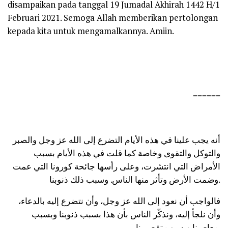
disampaikan pada tanggal 19 Jumadal Akhirah 1442 H/1
Februari 2021. Semoga Allah memberikan pertolongan
kepada kita untuk mengamalkannya. Amiin.
======
أنه يجب علينا في هذه الأيام التضرع إلى الله عز وجل والصبر
والتوكل والتقوى وخاصة كما قلت في هذه الأيام بسبب
الأمراض التي انتشرت، وعلى رأسها جائحة كورونا التي عمت
وضمت الأرض وتأثر منها الناس. وسبب ذلك ذنوبنا.
فالواجب أن نعود إلى الله عز وجل، وأن نتضرع إليه بالدعاء،
وأن نلجأ إليه، ونذكّر الناس بأن هذا بسبب ذنوبنا وبسبب
معاصينا وبسبب تقصيرنا.