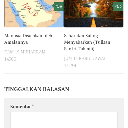
0
0
Manusia Disucikan oleh
Sabar dan Saling
Amalannya
Menyabarkan (Tulisan
Santri Takmili)
KAM 19 MUHARRAM
JUM 13 RABIUL AWAL
1438H
1442H
TINGGALKAN BALASAN
Komentar
*