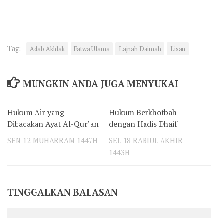
Tag:
Adab Akhlak
Fatwa Ulama
Lajnah Daimah
Lisan
MUNGKIN ANDA JUGA MENYUKAI
Hukum Air yang
Hukum Berkhotbah
0
0
Dibacakan Ayat Al-Qur’an
dengan Hadis Dhaif
SEN 12 MUHARRAM 1447H
SEL 18 RABIUL AKHIR
1443H
TINGGALKAN BALASAN