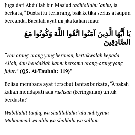
Juga dari Abdullah bin Mas’ud
radhiallahu ‘anhu
,
ia
berkata, “Dusta itu terlarang, baik ketika serius ataupun
bercanda. Bacalah ayat ini jika kalian mau:
يَا أَيُّهَا الَّذِينَ آمَنُوا اتَّقُوا اللَّهَ وَكُونُوا مَعَ
الصَّادِقِينَ
“Hai orang-orang yang beriman, bertakwalah kepada
Allah, dan hendaklah kamu bersama orang-orang yang
jujur.”
(QS. At-Taubah: 119)
”
Beliau membaca ayat tersebut lantas berkata, “Äpakah
kalian mendapati ada
rukhsah
(keringanan) untuk
berdusta?
Wabillahit taufiq, wa shalllallahu ‘ala nabiyyina
Muhammad wa alihi wa shahbihi wa sallam.