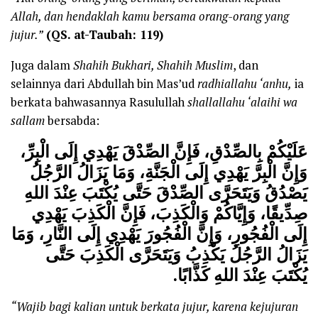
Allah, dan hendaklah kamu bersama orang-orang yang
jujur.”
(QS.
at-Taubah: 119)
Juga dalam
Shahih Bukhari
, Shahih Muslim
, dan
selainnya dari Abdullah bin Mas’ud
radhiallahu ‘anhu
,
ia
berkata bahwasannya Rasulullah
shallallahu ‘alaihi wa
sallam
bersabda:
عَلَيْكُمْ بِالصِّدْقِ، فَإِنَّ الصِّدْقَ يَهْدِي إِلَى الْبِرِّ،
وَإِنَّ الْبِرَّ يَهْدِي إِلَى الْجَنَّةِ، وَمَا يَزَالُ الرَّجُلُ
يَصْدُقُ وَيَتَحَرَّى الصِّدْقَ حَتَّى يُكْتَبَ عِنْدَ اللهِ
صِدِّيقًا، وَإِيَّاكُمْ وَالْكَذِبَ، فَإِنَّ الْكَذِبَ يَهْدِي
إِلَى الْفُجُورِ، وَإِنَّ الْفُجُورَ يَهْدِي إِلَى النَّارِ، وَمَا
يَزَالُ الرَّجُلُ يَكْذِبُ وَيَتَحَرَّى الْكَذِبَ حَتَّى
.
يُكْتَبَ عِنْدَ اللهِ كَذَّابًا
“Wajib bagi kalian untuk berkata jujur, karena kejujuran