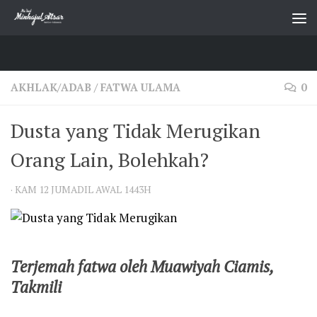
Skip to content
AKHLAK/ADAB
/
FATWA ULAMA
0
Dusta yang Tidak Merugikan
Orang Lain, Bolehkah?
·
KAM 12 JUMADIL AWAL 1443H
Terjemah fatwa oleh Muawiyah Ciamis,
Takmili