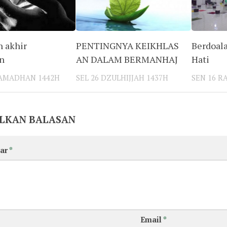
 akhir
PENTINGNYA KEIKHLAS
Berdoala
n
AN DALAM BERMANHAJ
Hati
RAMADHAN 1442H
SEL 26 DZULHIJJAH 1437H
SEN 16 R
LKAN BALASAN
ar
*
Email
*