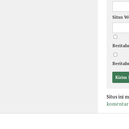
Situs W
Beritah
Beritah
Situs ini
komentar 