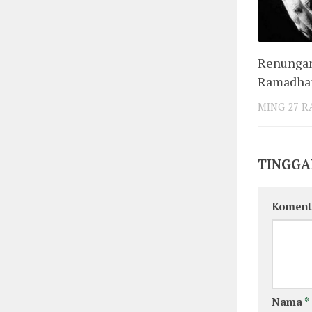
Renungan
Ramadha
MING 27 
TINGGA
Koment
Nama
*