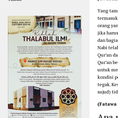
Yang tamp
termasuk 
orang yan
jika haru
dan bagia
Nabi tela
Qur’an da
Qur’an be
untuk me
kondisi p
tegak. Ke
sujud) ti
(Fatawa
Apa 