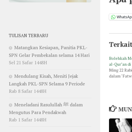
WhatsA
TULISAN TERBARU
Terkai
Matangkan Kesiapan, Panitia PKL-
SPN Gelar Pembekalan selama 14 Hari
Bolehkah M
Sel 21 Safar 1448H
al-Qur’an di
Ming 22 Rab
Mendulang Kisah, Meniti Jejak
dalam "Fatw
Langkah PKL-SPN Selama 9 Periode
Rab 8 Safar 1448H
Meneladani Rasulullah ﷺ dalam
MUN
Mengutus Para Pendakwah
Rab 1 Safar 1448H