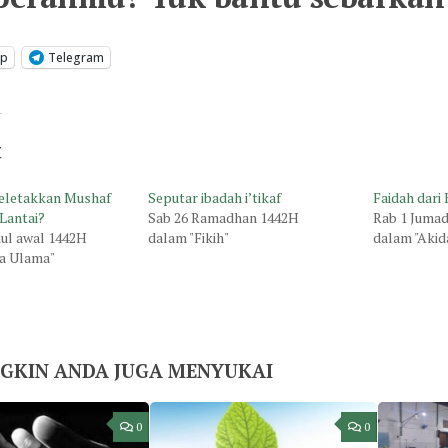
pp
Telegram
t
eletakkan Mushaf
Seputar ibadah i’tikaf
Faidah dari
 Lantai?
Sab 26 Ramadhan 1442H
Rab 1 Jumad
iul awal 1442H
dalam "Fikih"
dalam "Akid
a Ulama"
GKIN ANDA JUGA MENYUKAI
0
0