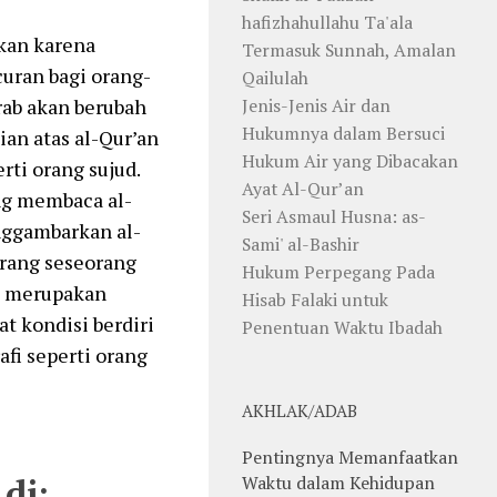
hafizhahullahu Ta'ala
kan karena
Termasuk Sunnah, Amalan
uran bagi orang-
Qailulah
Jenis-Jenis Air dan
rab akan berubah
Hukumnya dalam Bersuci
ian atas al-Qur’an
Hukum Air yang Dibacakan
ti orang sujud.
Ayat Al-Qur’an
ang membaca al-
Seri Asmaul Husna: as-
nggambarkan al-
Sami' al-Bashir
arang seseorang
Hukum Perpegang Pada
a merupakan
Hisab Falaki untuk
t kondisi berdiri
Penentuan Waktu Ibadah
fi seperti orang
AKHLAK/ADAB
Pentingnya Memanfaatkan
di:
Waktu dalam Kehidupan