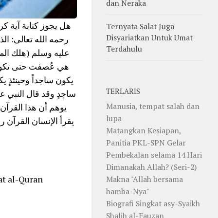
dan Neraka
هل يجوز كتابة آية
Ternyata Salat Juga
Disyariatkan Untuk Umat
رحمه الله تعالى: الذ
Terdahulu
عليه وسلم (هلك المتن
هي عُصفت حتى تكون ع
يكون ساجداً وحينئذٍ ي
TERLARIS
ساجدٍ وقد قال النبي عل
Manusia, tempat salah dan
يوهم أن هذا القرآن 
lupa
يقرأ الإنسان القرآن را
Matangkan Kesiapan,
Panitia PKL-SPN Gelar
Pembekalan selama 14 Hari
Dimanakah Allah? (Seri-2)
t al-Quran
Makna "Allah bersama
hamba-Nya"
Biografi Singkat asy-Syaikh
Shalih al-Fauzan