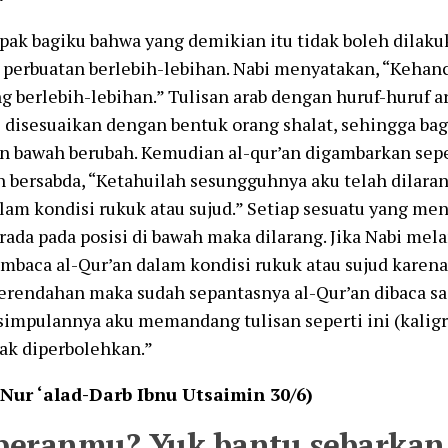
ak bagiku bahwa yang demikian itu tidak boleh dilaku
perbuatan berlebih-lebihan. Nabi menyatakan, “Kehanc
g berlebih-lebihan.” Tulisan arab dengan huruf-huruf a
s disesuaikan dengan bentuk orang shalat, sehingga bag
n bawah berubah. Kemudian al-qur’an digambarkan seper
h bersabda, “Ketahuilah sesungguhnya aku telah dilar
lam kondisi rukuk atau sujud.” Setiap sesuatu yang me
rada pada posisi di bawah maka dilarang. Jika Nabi mel
mbaca al-Qur’an dalam kondisi rukuk atau sujud karen
erendahan maka sudah sepantasnya al-Qur’an dibaca saa
simpulannya aku memandang tulisan seperti ini (kaligra
dak diperbolehkan.”
 Nur
‘
alad
-D
arb
I
bnu
U
tsaimin 30/6)
peranmu? Yuk bantu sebarkan 