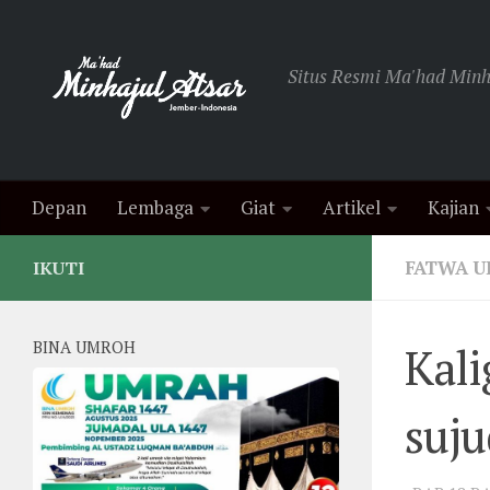
Skip to content
Situs Resmi Ma'had Minha
Depan
Lembaga
Giat
Artikel
Kajian
FATWA 
IKUTI
BINA UMROH
Kali
suju