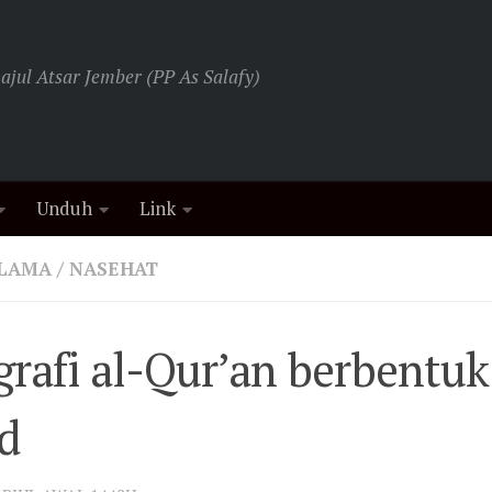
jul Atsar Jember (PP As Salafy)
Unduh
Link
ULAMA
/
NASEHAT
grafi al-Qur’an berbentu
d