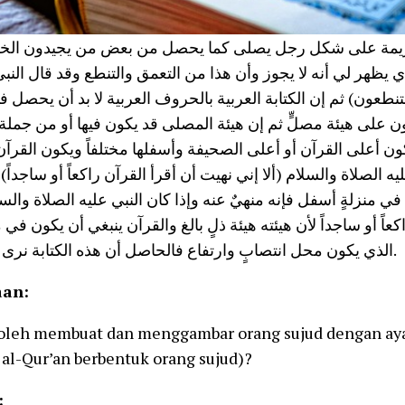
 كريمة على شكل رجل يصلى كما يحصل من بعض من يجيدون ال
ي يظهر لي أنه لا يجوز وأن هذا من التعمق والتنطع وقد قال النب
طعون) ثم إن الكتابة العربية بالحروف العربية لا بد أن يحصل فيها
لى هيئة مصلٍّ ثم إن هيئة المصلى قد يكون فيها أو من جملة ا
كون أعلى القرآن أو أعلى الصحيفة وأسفلها مختلفاً ويكون القرآن
يه الصلاة والسلام (ألا إني نهيت أن أقرأ القرآن راكعاً أو ساجدا
في منزلةٍ أسفل فإنه منهيٌ عنه وإذا كان النبي عليه الصلاة والس
كعاً أو ساجداً لأن هيئته هيئة ذلٍ بالغ والقرآن ينبغي أن يكون في
الذي يكون محل انتصابٍ وارتفاع فالحاصل أن هذه الكتابة نرى أنها لا تجوز.
aan:
oleh membuat dan menggambar orang sujud dengan aya
i al-Qur’an berbentuk orang sujud)?
: