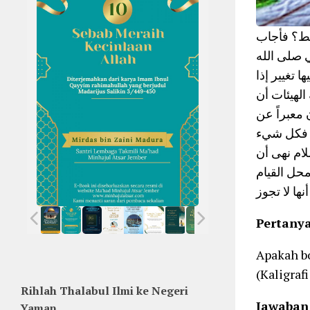
خط؟ فأجاب
ي صلى الله
 تغيير إذا
لهيئات أن
 معبراً عن
ً) فكل شيء
لام نهى أن
 محل القيام
Pertany
Apakah b
(Kaligraf
Rihlah Thalabul Ilmi ke Negeri
Jawaban
Yaman