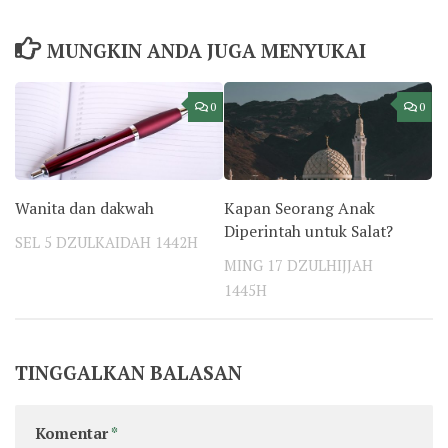
MUNGKIN ANDA JUGA MENYUKAI
0
0
Wanita dan dakwah
Kapan Seorang Anak
Diperintah untuk Salat?
SEL 5 DZULKAIDAH 1442H
MING 17 DZULHIJJAH
1445H
TINGGALKAN BALASAN
Komentar
*