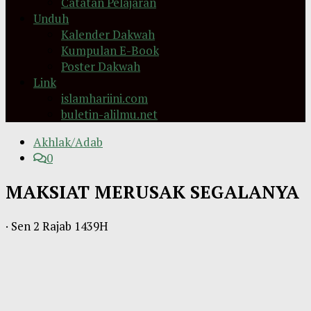
Catatan Pelajaran
Unduh
Kalender Dakwah
Kumpulan E-Book
Poster Dakwah
Link
islamhariini.com
buletin-alilmu.net
Akhlak/Adab
0
MAKSIAT MERUSAK SEGALANYA
·
Sen 2 Rajab 1439H