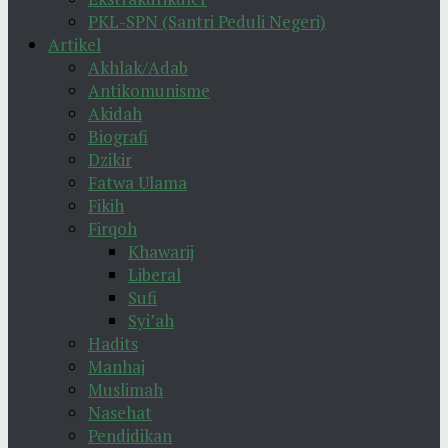
PKL-SPN (Santri Peduli Negeri)
Artikel
Akhlak/Adab
Antikomunisme
Akidah
Biografi
Dzikir
Fatwa Ulama
Fikih
Firqoh
Khawarij
Liberal
Sufi
Syi’ah
Hadits
Manhaj
Muslimah
Nasehat
Pendidikan