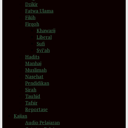
Dzikir
Fatwa Ulama
Fikih
Firqoh
Khawarij
Liberal
Sufi
Syi’ah
Hadits
Manhaj
Muslimah
Nasehat
Pendidikan
Sirah
Tauhid
Tafsir
Reportase
Kajian
Audio Pelajaran