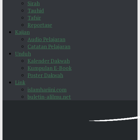
Sirah
Tauhid
Tafsir
Reportase
Kajian
Audio Pelajaran
Catatan Pelajaran
Unduh
Kalender Dakwah
Kumpulan E-Book
Poster Dakwah
Link
islamhariini.com
buletin-alilmu.net