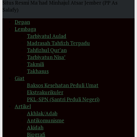
Situs Resmi Ma'had Minhajul Atsar Jember (PP As
Salafy)
Depan
Lembaga
Tarbiyatul Aulad
Madrasah Tahfizh Terpadu
Tahfizhul Qur’an
Tarbiyatun Nisa’
Takmili
Takhasus
Giat
Baksos Kesehatan Peduli Umat
Ekstrakurikuler
PKL-SPN (Santri Peduli Negeri)
Artikel
Akhlak/Adab
Antikomunisme
Akidah
Biografi