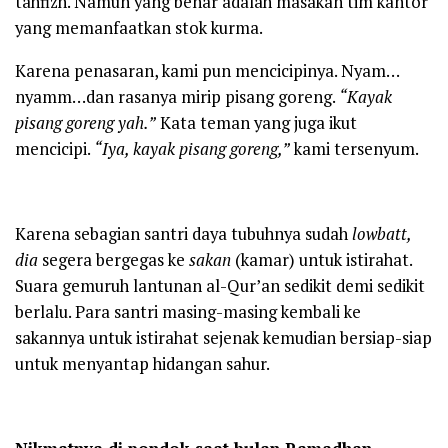
tahfizh. Namun yang benar adalah masakan tim kantor
yang memanfaatkan stok kurma.
Karena penasaran, kami pun mencicipinya. Nyam…
nyamm…dan rasanya mirip pisang goreng.
“Kayak
pisang goreng yah
.”
Kata teman yang juga ikut
mencicipi.
“Iya, kayak pisang goreng,”
kami tersenyum.
Karena sebagian santri daya tubuhnya sudah
lowbatt
,
dia
segera bergegas ke
sakan
(kamar) untuk istirahat.
Suara gemuruh lantunan al-Qur’an sedikit demi sedikit
berlalu. Para santri masing-masing kembali ke
sakannya untuk istirahat sejenak kemudian bersiap-siap
untuk menyantap hidangan sahur.