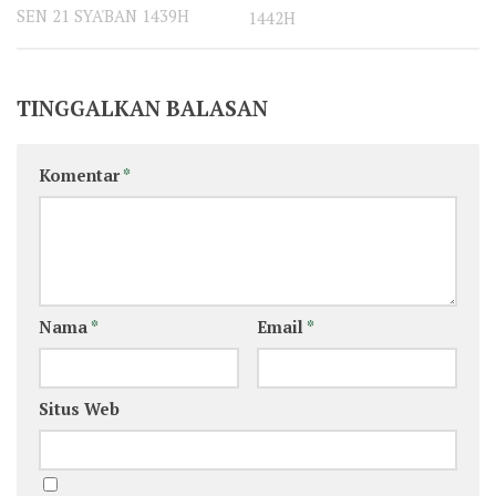
SEN 21 SYA'BAN 1439H
1442H
TINGGALKAN BALASAN
Komentar
*
Nama
*
Email
*
Situs Web