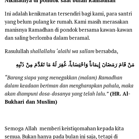
Nikmatnya di pondok saat bulan Ramadhan
Ini adalah kenikmatan tersendiri bagi kami, para santri
yang belum pulang ke rumah. Kami masih merasakan
manisnya Ramadhan di pondok bersama kawan-kawan
dan saling berlomba dalam beramal.
Rasulullah
shallallahu ‘alaihi wa sallam
bersabda,
مَنْ قَامَ رَمَضَانَ إِيمَاناً وَاحْتِسَاباً، غُفِرَ لَهُ مَا تَقَدَّمَ مِنْ ذَنْبِهِ
“Barang siapa yang menegakkan (malam) Ramadhan
dalam keadaan beriman dan mengharapkan pahala, maka
akan diampuni dosa-dosanya yang telah lalu.”
(HR. Al-
Bukhari dan Muslim)
Semoga Allah memberi keistiqomahan kepada kita
semua. Bukan hanya pada bulan ini saja, tetapi di