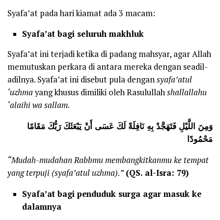
Syafa’at pada hari kiamat ada 3 macam:
Syafa’at bagi seluruh makhluk
Syafa’at ini terjadi ketika di padang mahsyar, agar Allah
memutuskan perkara di antara mereka dengan seadil-
adilnya. Syafa’at ini disebut pula dengan
syafa’atul
‘uzhma
yang khusus dimiliki oleh Rasulullah
shallallahu
‘alaihi wa sallam.
وَمِنَ اللَّيْلِ فَتَهَجَّدْ بِهِ نَافِلَةً لَكَ عَسَى أَنْ يَبْعَثَكَ رَبُّكَ مَقَامًا
مَحْمُودًا
“Mudah-mudahan Rabbmu membangkitkanmu ke tempat
yang terpuji (syafa’atul uzhma).”
(QS. al-Isra: 79)
Syafa’at bagi penduduk surga agar masuk ke
dalamnya