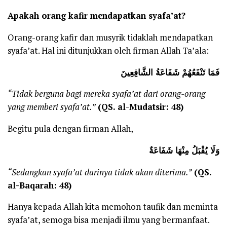
Apakah orang kafir mendapatkan syafa’at?
Orang-orang kafir dan musyrik tidaklah mendapatkan
syafa’at. Hal ini ditunjukkan oleh firman Allah Ta’ala:
فَمَا تَنْفَعُهُمْ شَفَاعَةُ الشَّافِعِينَ
“Tidak berguna bagi mereka syafa’at dari orang-orang
yang memberi syafa’at.”
(QS. al-Mudatsir: 48)
Begitu pula dengan firman Allah,
وَلَا يُقْبَلُ مِنْهَا
شَفَاعَةٌ
“Sedangkan syafa’at darinya tidak akan diterima.”
(QS.
al-Baqarah: 48)
Hanya kepada Allah kita memohon taufik dan meminta
syafa’at, semoga bisa menjadi ilmu yang bermanfaat.