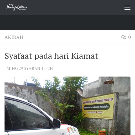
Skip to content
AKIDAH
0
Syafaat pada hari Kiamat
·
MING 29 SYA'BAN 1442H