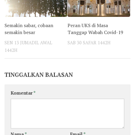
Semakin sabar, cobaan
Peran UKS di Masa
semakin besar
Tanggap Wabah Covid-19
SEN 13 JUMADIL AWAL
SAB 30 SAFAR 1442H
1442H
TINGGALKAN BALASAN
Komentar
*
Nama
*
Email
*