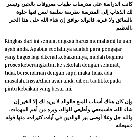
كانت الدراسة على مدرسات طيبات معروفات بالخير، وتيسر
لك الذهاب إلى المدرسة بطريقة سليمة ليس فيها خلوة
بالسائق ولا غيره، فالوالد يوافق إن شاء الله على هذا الخير
العظيم،
Ringkas dari ini semua, engkau harus memahami tujuan
ayah anda. Apabila seolahnya adalah para pengajar
yang bagus lagi dikenal kebaikannya, mudah bagimu
proses keberangkatan ke sekolah dengan selamat,
tidak bersendirian dengan supr, maka tidak ada
masalah. InsyaAllah ayah anda diberi taufik kepada
pintu kebaikan yang besar ini.
وإن كان هناك أسباب للمنع فالوالد لا يريد لك إلا الخير إن
شاء الله، فاسمععي وأطيعي للوالد، وبره من أهم المهمات،
والله جل وعلا أوصى ببر الوالدين في آيات كثيرات، منها قوله
سبحانه: