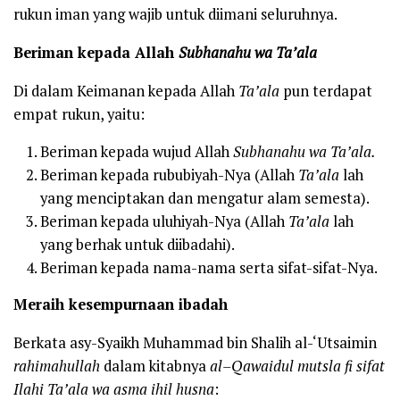
rukun iman yang wajib untuk diimani seluruhnya.
Beriman kepada Allah
Subhanahu wa Ta’ala
Di dalam Keimanan kepada Allah
Ta’ala
pun terdapat
empat rukun, yaitu:
Beriman kepada wujud Allah
Subhanahu wa Ta’ala.
Beriman kepada rububiyah-Nya (Allah
Ta’ala
lah
yang menciptakan dan mengatur alam semesta).
Beriman kepada uluhiyah-Nya (Allah
Ta’ala
lah
yang berhak untuk diibadahi).
Beriman kepada nama-nama serta sifat-sifat-Nya.
Meraih kesempurnaan ibadah
Berkata asy-Syaikh Muhammad bin Shalih al-‘Utsaimin
rahimahullah
dalam kitabnya
a
l
–
Q
a
waidul mutsla
f
i sifat
I
lahi Ta’ala wa asma ihil
h
usna
: