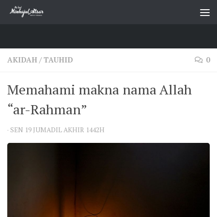
Skip to content
AKIDAH
/
TAUHID
0
Memahami makna nama Allah
“ar-Rahman”
·
SEN 19 JUMADIL AKHIR 1442H