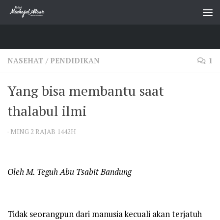
Skip to content
NASEHAT
/
PENDIDIKAN
1
Yang bisa membantu saat
thalabul ilmi
·
MING 2 RAJAB 1442H
Oleh M. Teguh Abu Tsabit Bandung
Tidak seorangpun dari manusia kecuali akan terjatuh