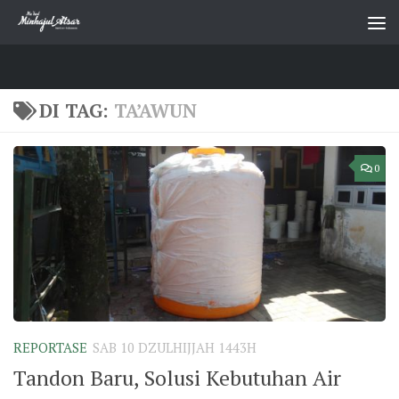
Skip to content
DI TAG:
TA’AWUN
0
REPORTASE
SAB 10 DZULHIJJAH 1443H
Tandon Baru, Solusi Kebutuhan Air