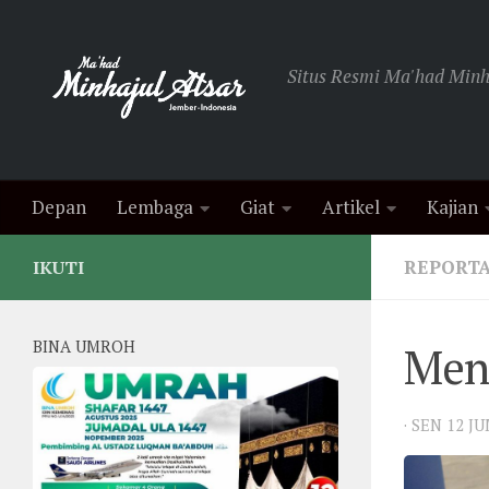
Skip to content
Situs Resmi Ma'had Minha
Depan
Lembaga
Giat
Artikel
Kajian
REPORT
IKUTI
BINA UMROH
Menj
·
SEN 12 J