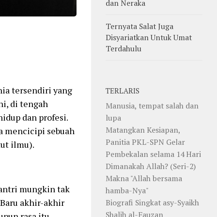
dan Neraka
Ternyata Salat Juga
Disyariatkan Untuk Umat
Terdahulu
ia tersendiri yang
TERLARIS
ni, di tengah
Manusia, tempat salah dan
dup dan profesi.
lupa
Matangkan Kesiapan,
sa mencicipi sebuah
Panitia PKL-SPN Gelar
t ilmu).
Pembekalan selama 14 Hari
Dimanakah Allah? (Seri-2)
Makna "Allah bersama
antri mungkin tak
hamba-Nya"
 Baru akhir-akhir
Biografi Singkat asy-Syaikh
Shalih al-Fauzan
upun rasa itu