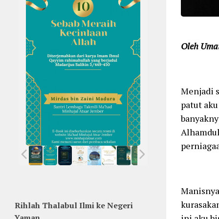
Oleh Umai
Menjadi s
patut aku
banyakny
Alhamduli
perniagaa
Manisnya 
kurasakan
Rihlah Thalabul Ilmi ke Negeri
Yaman
ini aku b