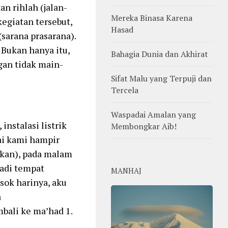
n rihlah (jalan-
Mereka Binasa Karena
kegiatan tersebut,
Hasad
(sarana prasarana).
 Bukan hanya itu,
Bahagia Dunia dan Akhirat
gan tidak main-
Sifat Malu yang Terpuji dan
Tercela
Waspadai Amalan yang
nstalasi listrik
Membongkar Aib!
ai kami hampir
rkan), pada malam
jadi tempat
MANHAJ
sok harinya, aku
a
bali ke ma’had 1.