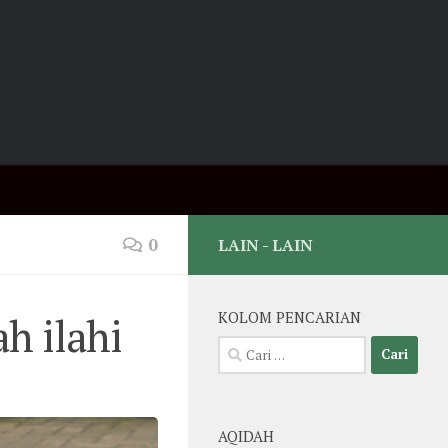
0
LAIN - LAIN
h ilahi
KOLOM PENCARIAN
Cari
untuk:
AQIDAH