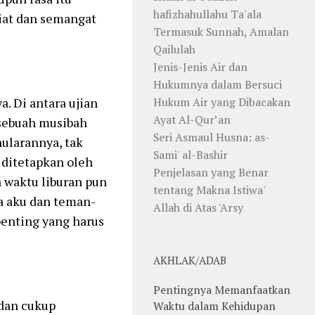
hafizhahullahu Ta'ala
iat dan semangat
Termasuk Sunnah, Amalan
Qailulah
Jenis-Jenis Air dan
Hukumnya dalam Bersuci
a. Di antara ujian
Hukum Air yang Dibacakan
Ayat Al-Qur’an
 sebuah musibah
Seri Asmaul Husna: as-
ularannya, tak
Sami' al-Bashir
 ditetapkan oleh
Penjelasan yang Benar
a waktu liburan pun
tentang Makna Istiwa'
a aku dan teman-
Allah di Atas 'Arsy
penting yang harus
AKHLAK/ADAB
Pentingnya Memanfaatkan
 dan cukup
Waktu dalam Kehidupan