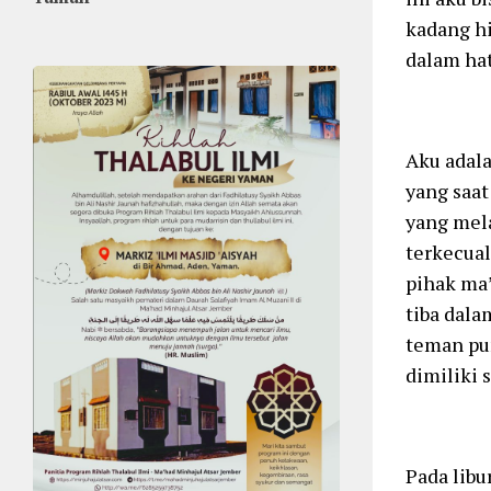
kadang h
dalam hat
Aku adala
yang saat
yang mel
terkecual
pihak ma’
tiba dal
teman pun
dimiliki
Pada libu