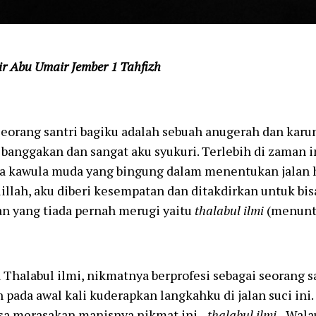
r Abu Umair Jember 1 Tahfizh
eorang santri bagiku adalah sebuah anugerah dan karun
 banggakan dan sangat aku syukuri. Terlebih di zaman i
a kawula muda yang bingung dalam menentukan jalan hi
llah, aku diberi kesempatan dan ditakdirkan untuk bi
n yang tiada pernah merugi yaitu
thalabul ilmi
(menuntu
Thalabul ilmi, nikmatnya berprofesi sebagai seorang s
 pada awal kali kuderapkan langkahku di jalan suci ini.
isa merasakan manisnya nikmat ini –
thalabul ilmi
-. Wala