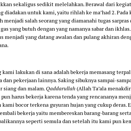
kan sekaligus sedikit melelahkan. Berawal dari kegiata
ng diadakan untuk kami, yaitu rihlah ke ma’had 2. Pada 
ih menjadi salah seorang yang diamanahi tugas sarpras 
gas yang butuh dengan yang namanya sabar dan ikhlas.
s menjadi yang datang awalan dan pulang akhiran den
ana.
 kami lakukan di sana adalah bekerja memasang terpal, i
a dan pekerjaan lainnya. Saking sibuknya sampai-samp
ur siang dan malam.
Qaddarullah
(Allah Ta’ala menakdi
 pun harus bekerja karena tenda yang rencananya men
kami bocor terkena guyuran hujan yang cukup deras. E
embali bekerja yaitu membereskan barang-barang sert
likannya seperti semula dan setelah itu kami pun kem