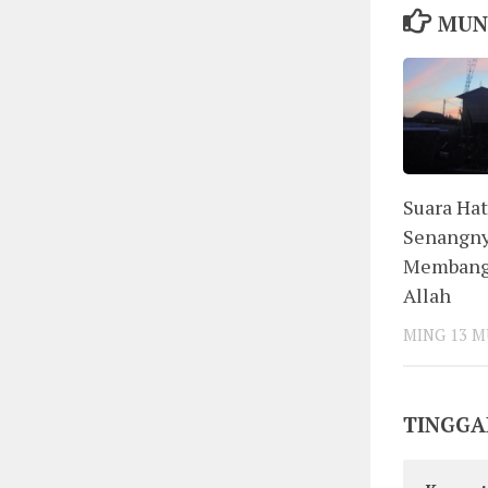
MUN
Suara Hat
Senangny
Membang
Allah
MING 13 
TINGGA