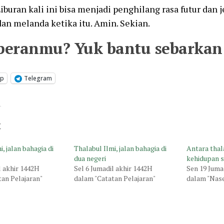
buran kali ini bisa menjadi penghilang rasa futur dan
an melanda ketika itu. Amin. Sekian.
peranmu? Yuk bantu sebarkan 
pp
Telegram
t
, jalan bahagia di
Thalabul Ilmi, jalan bahagia di
Antara thal
dua negeri
kehidupan s
l akhir 1442H
Sel 6 Jumadil akhir 1442H
Sen 19 Juma
tan Pelajaran"
dalam "Catatan Pelajaran"
dalam "Nas