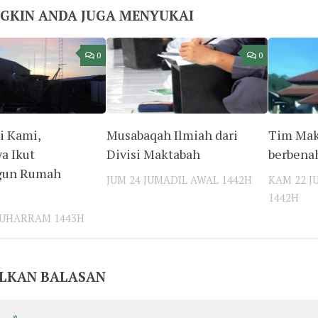
GKIN ANDA JUGA MENYUKAI
0
0
i Kami,
Musabaqah Ilmiah dari
Tim Mak
a Ikut
Divisi Maktabah
berbena
un Rumah
JUM 24 JUMADIL AWAL 1442H
KAM 22 J
1442H
MUHARRAM 1443H
LKAN BALASAN