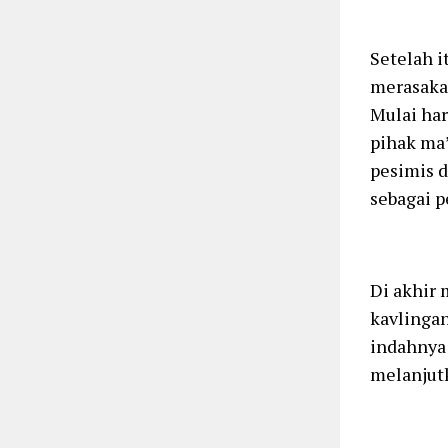
Setelah i
merasaka
Mulai har
pihak ma
pesimis d
sebagai p
Di akhir 
kavlinga
indahnya 
melanjutk