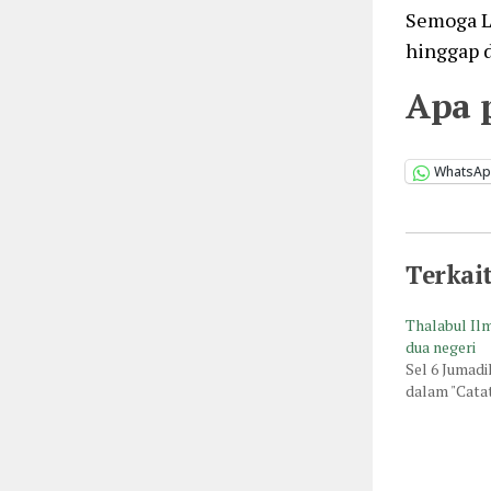
Semoga Li
hinggap d
Apa 
WhatsA
Terkai
Thalabul Ilmi
dua negeri
Sel 6 Jumadi
dalam "Cata