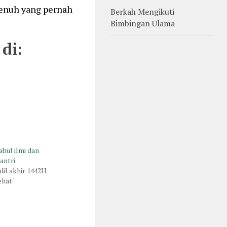
 jenuh yang pernah
Berkah Mengikuti
Bimbingan Ulama
di:
abul ilmi dan
antri
dil akhir 1442H
ehat"