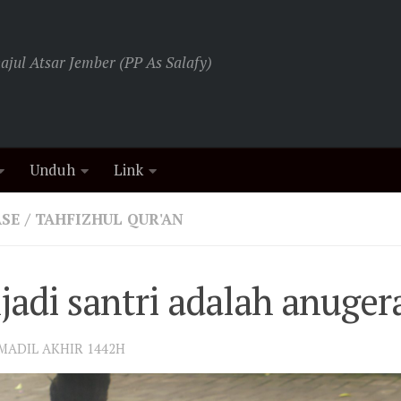
jul Atsar Jember (PP As Salafy)
Unduh
Link
ASE
/
TAHFIZHUL QUR'AN
adi santri adalah anugera
UMADIL AKHIR 1442H