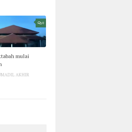
0
tabah mulai
h
UMADIL AKHIR